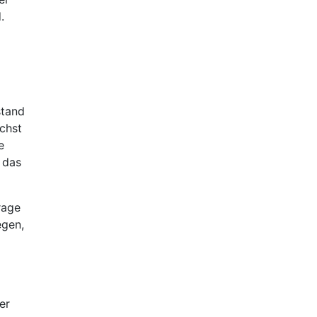
.
stand
ichst
e
 das
rage
egen,
er