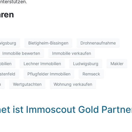
nterstützen.
aren
wigsburg
Bietigheim-Bissingen
Drohnenaufnahme
Immobilie bewerten
Immobilie verkaufen
bilien
Lechner Immobilien
Ludwigsburg
Makler
stenfeld
Pflugfelder Immobilien
Remseck
n
Wertgutachten
Wohnung verkaufen
net ist Immoscout Gold Partne