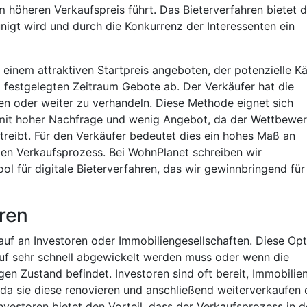
m höheren Verkaufspreis führt. Das Bieterverfahren bietet 
nigt wird und durch die Konkurrenz der Interessenten ein
 einem attraktiven Startpreis angeboten, der potenzielle K
m festgelegten Zeitraum Gebote ab. Der Verkäufer hat die
n oder weiter zu verhandeln. Diese Methode eignet sich
 mit hoher Nachfrage und wenig Angebot, da der Wettbewe
treibt. Für den Verkäufer bedeutet dies ein hohes Maß an
den Verkaufsprozess. Bei WohnPlanet schreiben wir
ol für digitale Bieterverfahren, das wir gewinnbringend für
oren
kauf an Investoren oder Immobiliengesellschaften. Diese Op
kauf sehr schnell abgewickelt werden muss oder wenn die
gen Zustand befindet. Investoren sind oft bereit, Immobilie
da sie diese renovieren und anschließend weiterverkaufen 
vestoren bietet den Vorteil, dass der Verkaufsprozess in d