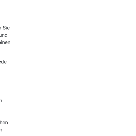
n Sie
 und
einen
ede
n
chen
er