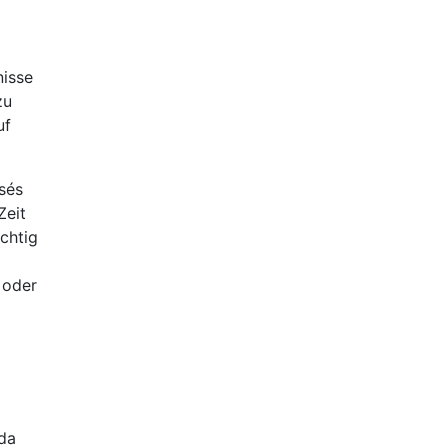
g
nisse
zu
uf
sés
Zeit
chtig
 oder
 da