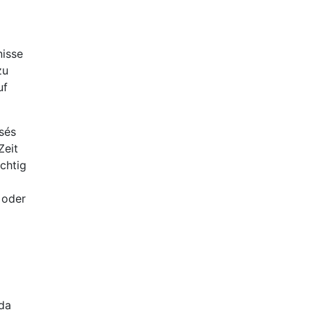
g
nisse
zu
uf
sés
Zeit
chtig
 oder
 da