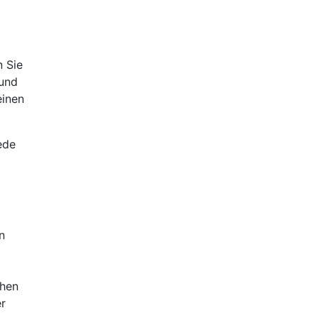
n Sie
 und
einen
ede
n
chen
er