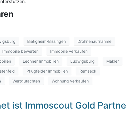
nterstützen.
aren
wigsburg
Bietigheim-Bissingen
Drohnenaufnahme
Immobilie bewerten
Immobilie verkaufen
bilien
Lechner Immobilien
Ludwigsburg
Makler
stenfeld
Pflugfelder Immobilien
Remseck
n
Wertgutachten
Wohnung verkaufen
net ist Immoscout Gold Partne