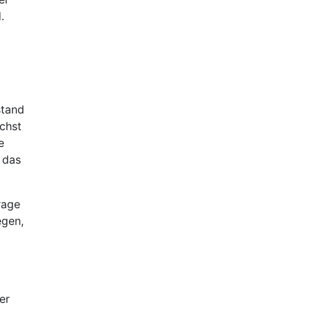
.
stand
ichst
e
 das
rage
egen,
er