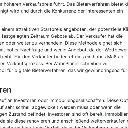
m höheren Verkaufspreis führt. Das Bieterverfahren bietet 
nigt wird und durch die Konkurrenz der Interessenten ein
 einem attraktiven Startpreis angeboten, der potenzielle K
m festgelegten Zeitraum Gebote ab. Der Verkäufer hat die
n oder weiter zu verhandeln. Diese Methode eignet sich
 mit hoher Nachfrage und wenig Angebot, da der Wettbewe
treibt. Für den Verkäufer bedeutet dies ein hohes Maß an
den Verkaufsprozess. Bei WohnPlanet schreiben wir
ol für digitale Bieterverfahren, das wir gewinnbringend für
oren
kauf an Investoren oder Immobiliengesellschaften. Diese Op
kauf sehr schnell abgewickelt werden muss oder wenn die
gen Zustand befindet. Investoren sind oft bereit, Immobilie
da sie diese renovieren und anschließend weiterverkaufen 
vestoren bietet den Vorteil, dass der Verkaufsprozess in d