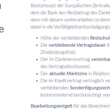
n
Basiszinssatz der Europäischen Zentralb
dem die Bank den Restbetrag des Darleh
dann mit diesem weiterarbeiten zu kön
e
dabei in die Vorfälligkeitsentschädigung
Höhe der verbleibenden
Restschul
Die
verbleibende Vertragsdauer
(b
Zinsbindungsfrist)
Der im Darlehensvertrag
vereinbar
des Vertragsabschlusses)
Der
aktuelle Marktzins
in Relation
Die im Kreditvertrag vertraglich v
verbleibenden
Sondertilgungsrech
kostenmindernd berücksichtigt we
Bearbeitungsentgelt
für das Berechnen 