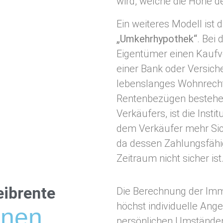
wird, welche die Höhe d
Ein weiteres Modell ist 
„Umkehrhypothek“
. Bei 
Eigentümer einen Kaufver
einer Bank oder Versiche
lebenslanges Wohnrecht
Rentenbezügen bestehe
Verkäufers, ist die Insti
dem Verkäufer mehr Siche
da dessen Zahlungsfähig
Zeitraum nicht sicher ist
eibrente
Die Berechnung der Immo
höchst individuelle Ange
nen.
persönlichen Umstände