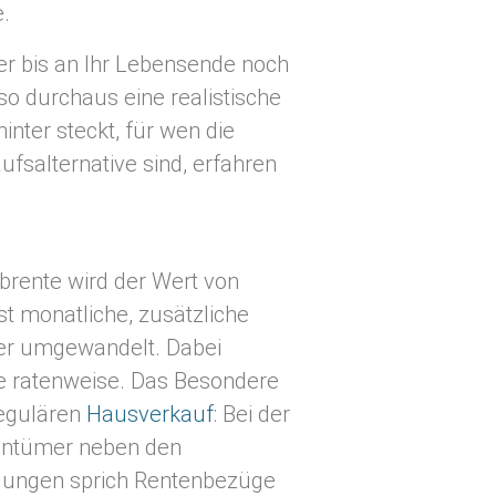
.
ber bis an Ihr Lebensende noch
lso durchaus eine realistische
inter steckt, für wen die
fsalternative sind, erfahren
ibrente wird der Wert von
st monatliche, zusätzliche
er umgewandelt. Dabei
ie ratenweise. Das Besondere
regulären
Hausverkauf
: Bei der
gentümer neben den
lungen sprich Rentenbezüge