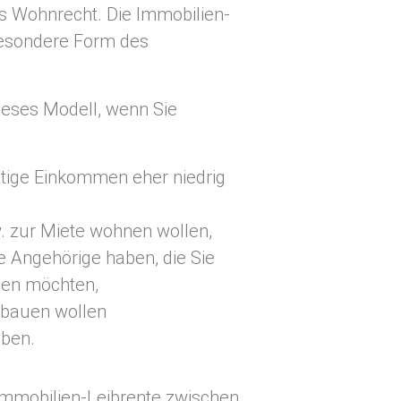
s Wohnrecht. Die Immobilien-
 besondere Form des
dieses Modell, wenn Sie
stige Einkommen eher niedrig
. zur Miete wohnen wollen,
e Angehörige haben, die Sie
tzen möchten,
bbauen wollen
aben.
Immobilien-Leibrente zwischen