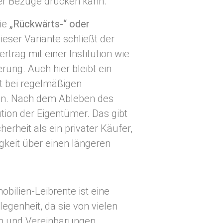
er Bezüge drücken kann.
die
„Rückwärts-“ oder
dieser Variante schließt der
trag mit einer Institution wie
rung. Auch hier bleibt ein
 bei regelmäßigen
n. Nach dem Ableben des
tution der Eigentümer. Das gibt
rheit als ein privater Käufer,
keit über einen längeren
.
bilien-Leibrente ist eine
legenheit, da sie von vielen
n und Vereinbarungen