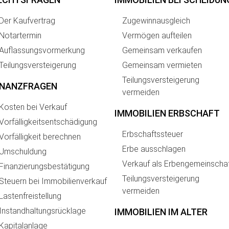
Der Kaufvertrag
Zugewinnausgleich
Notartermin
Vermögen aufteilen
Auflassungsvormerkung
Gemeinsam verkaufen
Teilungsversteigerung
Gemeinsam vermieten
Teilungsversteigerung
INANZFRAGEN
vermeiden
Kosten bei Verkauf
IMMOBILIEN ERBSCHAFT
Vorfälligkeitsentschädigung
Erbschaftssteuer
Vorfälligkeit berechnen
Erbe ausschlagen
Umschuldung
Verkauf als Erbengemeinscha
Finanzierungsbestätigung
Teilungsversteigerung
Steuern bei Immobilienverkauf
vermeiden
Lastenfreistellung
Instandhaltungsrücklage
IMMOBILIEN IM ALTER
Kapitalanlage