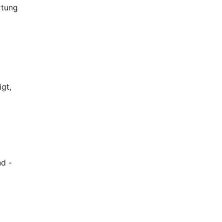
rtung
igt,
d -