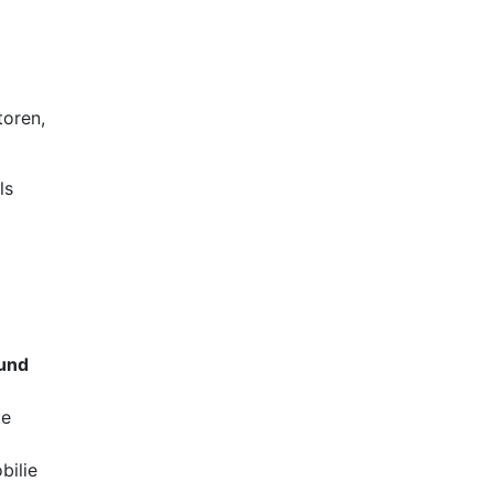
toren,
ls
und
te
bilie