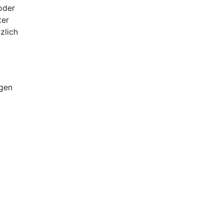
oder
ter
zlich
ngen