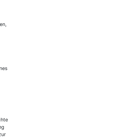
en,
ines
chte
ng
zur