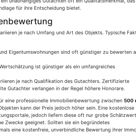
st ein unabhängiges Gutachten oft ein Qualitätsmerkmal, das
ndlage für ihre Entscheidung bietet.
lienbewertung
ariieren je nach Umfang und Art des Objekts. Typische Fak
r und Eigentumswohnungen sind oft günstiger zu bewerten a
 Wertschätzung ist günstiger als ein umfangreiches
riieren je nach Qualifikation des Gutachters. Zertifizierte
llte Gutachter verlangen in der Regel höhere Honorare.
für eine professionelle Immobilienbewertung zwischen
500 
Objekten kann der Preis jedoch höher sein. Eine kostenlose
tungsportale, jedoch liefern diese oft nur grobe Schätzwer
che Zwecke geeignet. Sollten sie ein begründetes
mals eine kostenfreie, unverbindliche Bewertung ihrer Immo