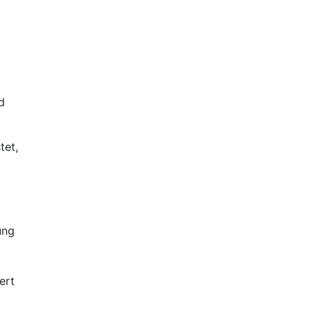
d
tet,
ung
ert