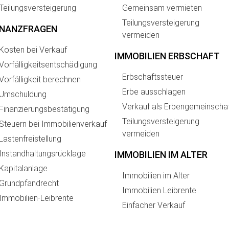
Teilungsversteigerung
Gemeinsam vermieten
Teilungsversteigerung
INANZFRAGEN
vermeiden
Kosten bei Verkauf
IMMOBILIEN ERBSCHAFT
Vorfälligkeitsentschädigung
Erbschaftssteuer
Vorfälligkeit berechnen
Erbe ausschlagen
Umschuldung
Verkauf als Erbengemeinscha
Finanzierungsbestätigung
Teilungsversteigerung
Steuern bei Immobilienverkauf
vermeiden
Lastenfreistellung
Instandhaltungsrücklage
IMMOBILIEN IM ALTER
Kapitalanlage
Immobilien im Alter
Grundpfandrecht
Immobilien Leibrente
Immobilien-Leibrente
Einfacher Verkauf