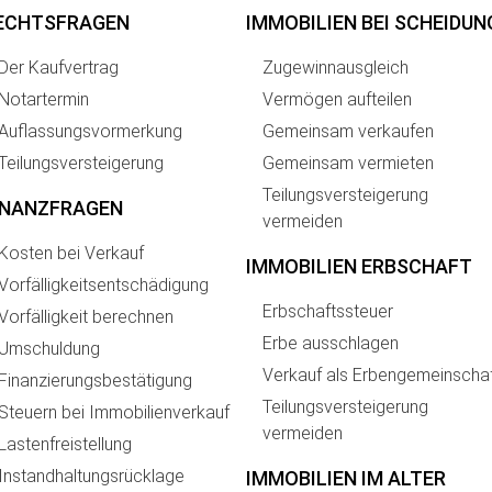
ECHTSFRAGEN
IMMOBILIEN BEI SCHEIDUN
Der Kaufvertrag
Zugewinnausgleich
Notartermin
Vermögen aufteilen
Auflassungsvormerkung
Gemeinsam verkaufen
Teilungsversteigerung
Gemeinsam vermieten
Teilungsversteigerung
INANZFRAGEN
vermeiden
Kosten bei Verkauf
IMMOBILIEN ERBSCHAFT
Vorfälligkeitsentschädigung
Erbschaftssteuer
Vorfälligkeit berechnen
Erbe ausschlagen
Umschuldung
Verkauf als Erbengemeinscha
Finanzierungsbestätigung
Teilungsversteigerung
Steuern bei Immobilienverkauf
vermeiden
Lastenfreistellung
Instandhaltungsrücklage
IMMOBILIEN IM ALTER