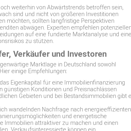
och weiterhin von Abwärtstrends betroffen sein,
ach sind und nicht von größeren Investitionen
eren möchten, sollten langfristige Perspektiven
renditen abwägen. Experten empfehlen potenzielle
heidungen auf eine fundierte Marktanalyse und ein
onsrisikos zu stützen.
er, Verkäufer und Investoren
gegenwärtige Marktlage in Deutschland sowohl
Hier einige Empfehlungen:
 das Eigenkapital für eine Immobilienfinanzierung
von günstigen Konditionen und Preisnachlässen
ndlichen Gebieten und bei Bestandsimmobilien gibt 
ich wandelnden Nachfrage nach energieeffizienten
Sanierungsmöglichkeiten und energetische
e Immobilien attraktiver zu machen und einen
len. Verkaufsinteressierte können ein