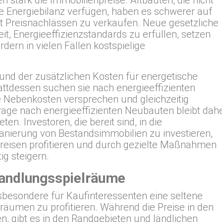
 stark die Immobilienpreise. Altbauten, die nicht
te Energiebilanz verfügen, haben es schwerer auf
t Preisnachlässen zu verkaufen. Neue gesetzliche
t, Energieeffizienzstandards zu erfüllen, setzen
dern in vielen Fällen kostspielige
rund der zusätzlichen Kosten für energetische
attdessen suchen sie nach energieeffizienten
ere Nebenkosten versprechen und gleichzeitig
rage nach energieeffizienten Neubauten bleibt dah
en. Investoren, die bereit sind, in die
anierung von Bestandsimmobilien zu investieren,
reisen profitieren und durch gezielte Maßnahmen
ig steigern.
andlungsspielräume
insbesondere für Kaufinteressenten eine seltene
räumen zu profitieren. Während die Preise in den
n, gibt es in den Randgebieten und ländlichen