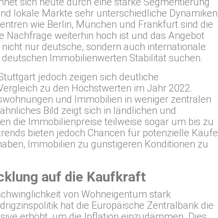
hnet sich heute durch eine starke Segmentierung
und lokale Märkte sehr unterschiedliche Dynamiken
entren wie Berlin, München und Frankfurt sind die
die Nachfrage weiterhin hoch ist und das Angebot
n nicht nur deutsche, sondern auch internationale
in deutschen Immobilienwerten Stabilität suchen.
tuttgart jedoch zeigen sich deutliche
Vergleich zu den Höchstwerten im Jahr 2022.
swohnungen und Immobilien in weniger zentralen
ähnliches Bild zeigt sich in ländlichen und
en die Immobilienpreise teilweise sogar um bis zu
rends bieten jedoch Chancen für potenzielle Käufe
 haben, Immobilien zu günstigeren Konditionen zu
cklung auf die Kaufkraft
schwinglichkeit von Wohneigentum stark
drigzinspolitik hat die Europäische Zentralbank die
ssive erhöht, um die Inflation einzudämmen. Dies